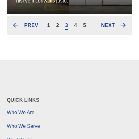
nisi velit convallis justo.
nisi velit convallis justo.
PREV
NEXT
1
2
3
4
5
QUICK LINKS
Who We Are
Who We Serve